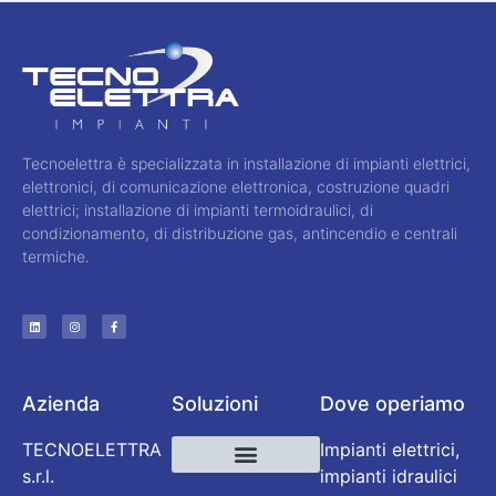
Tecnoelettra è specializzata in installazione di impianti elettrici,
elettronici, di comunicazione elettronica, costruzione quadri
elettrici; installazione di impianti termoidraulici, di
condizionamento, di distribuzione gas, antincendio e centrali
termiche.
Azienda
Soluzioni
Dove operiamo
TECNOELETTRA
Impianti elettrici,
s.r.l.
impianti idraulici
Impianti termoidraulici
Manutenzione Impianti
Impianti elettrici ed elettronici