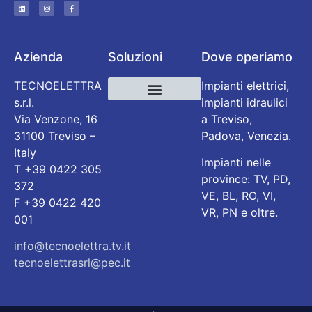
Azienda
Soluzioni
Dove operiamo
TECNOELETTRA
Impianti elettrici,
s.r.l.
impianti idraulici
Impianti termoidraulici
Manutenzione Impianti
Impianti elettrici ed elettronici
Via Venzone, 16
a Treviso,
31100 Treviso –
Padova, Venezia.
Italy
Impianti nelle
T +39 0422 305
province: TV, PD,
372
VE, BL, RO, VI,
F +39 0422 420
VR, PN e oltre.
001
info@tecnoelettra.tv.it
tecnoelettrasrl@pec.it